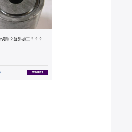
の切削２旋盤加工？？？
4