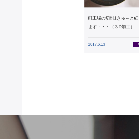
町工場の切削1きゅ～と細
ます・・・（３D加工）
2017.6.13