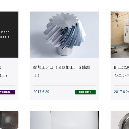
の
軸加工とは（３Ｄ加工、５軸加
町工場
加工）
工）
シニン
2017.6.29
2017.6.2