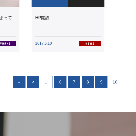
まって
HP開設
2017.6.10
«
<
...
6
7
8
9
10