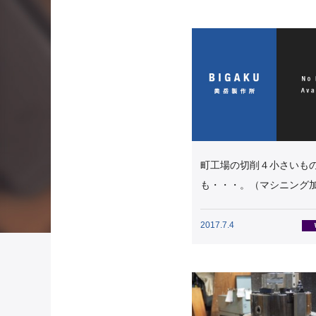
町工場の切削４小さいも
も・・・。（マシニング
2017.7.4